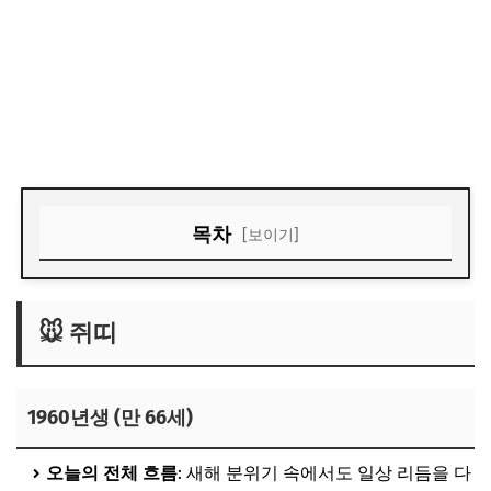
목차
[보이기]
🐭 쥐띠
🐮 소띠
🐭 쥐띠
🐯 호랑이띠
🐰 토끼띠
1960년생 (만 66세)
🐲 용띠
오늘의 전체 흐름
: 새해 분위기 속에서도 일상 리듬을 다
🐍 뱀띠