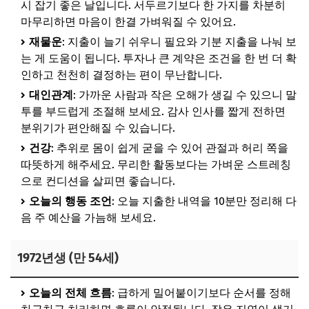
시 잡기 좋은 날입니다. 서두르기보다 한 가지를 차분히
🐴 말띠
마무리하면 마음이 한결 가벼워질 수 있어요.
🐑 양띠
재물운
: 지출이 늘기 쉬우니 필요와 기분 지출을 나눠 보
는 게 도움이 됩니다. 투자나 큰 계약은 조건을 한 번 더 확
🐒 원숭이띠
인하고 천천히 결정하는 편이 무난합니다.
🐔 닭띠
대인관계
: 가까운 사람과 작은 오해가 생길 수 있으니 말
🐶 개띠
투를 부드럽게 조절해 보세요. 감사 인사를 짧게 전하면
분위기가 편안해질 수 있습니다.
🐷 돼지띠
건강
: 추위로 몸이 쉽게 굳을 수 있어 관절과 허리 쪽을
따뜻하게 해주세요. 무리한 활동보다는 가벼운 스트레칭
으로 컨디션을 살피면 좋습니다.
오늘의 행동 조언
: 오늘 지출한 내역을 10분만 정리해 다
음 주 예산을 가늠해 보세요.
1972년생 (만 54세)
오늘의 전체 흐름
: 급하게 밀어붙이기보다 순서를 정해